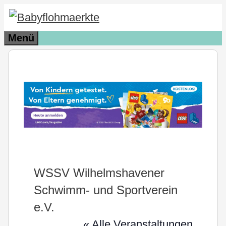
Zum
Inhalt
Menü
springen
WSSV Wilhelmshavener
Schwimm- und Sportverein
e.V.
« Alle Veranstaltungen