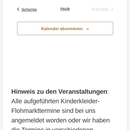
s
a
Heute
Nächste
Veranstaltungen
Vorherige
Veranstaltung
t
u
Kalender abonnieren
m
w
ä
h
l
e
Hinweis zu den Veranstaltungen
:
n
Alle aufgeführten Kinderkleider-
.
Flohmarkttermine sind bei uns
angemeldet worden oder wir haben
die Termine in verschiedenen