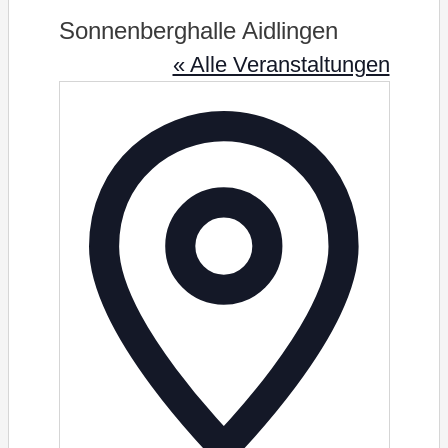
Sonnenberghalle Aidlingen
« Alle Veranstaltungen
A
d
r
e
s
s
e