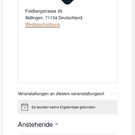
Feldbergstrasse 26
Aidlingen
,
71134
Deutschland
Wegbeschreibung
Veranstaltungen an diesem veranstaltungsort
Es wurden keine Ergebnisse gefunden.
H
i
n
Anstehende
w
e
D
i