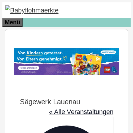
Zum
Inhalt
Menü
springen
Sägewerk Lauenau
« Alle Veranstaltungen
Adresse