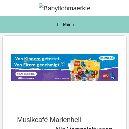
Zum
Inhalt
springen
Menü
Musikcafé Marienheil