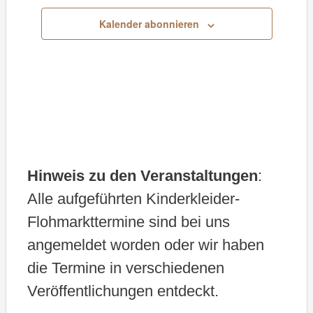
u
Kalender abonnieren
m
w
ä
h
l
e
Hinweis zu den Veranstaltungen
:
n
Alle aufgeführten Kinderkleider-
.
Flohmarkttermine sind bei uns
angemeldet worden oder wir haben
die Termine in verschiedenen
Veröffentlichungen entdeckt.