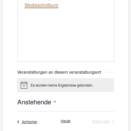
Wegbeschreibung
Veranstaltungen an diesem veranstaltungsort
Es wurden keine Ergebnisse gefunden.
H
i
n
Anstehende
w
e
D
i
s
a
Heute
Nächste
Veranstaltungen
Vorherige
Veranstaltung
t