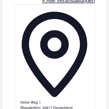
« Alle Veranstaltungen
A
d
r
e
s
s
e
Hoher Weg 1
Rhauderfehn
,
26817
Deutschland