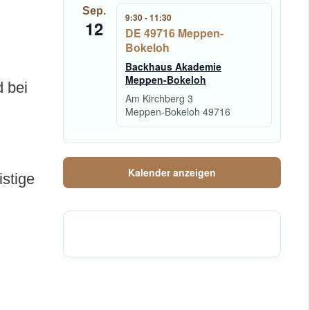
Sep.
9:30
-
11:30
12
DE 49716 Meppen-
Bokeloh
Backhaus Akademie
Meppen-Bokeloh
d bei
Am Kirchberg 3
Meppen-Bokeloh
49716
Kalender anzeigen
istige