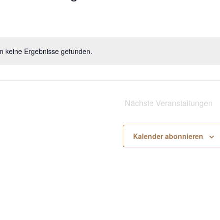
n keine Ergebnisse gefunden.
H
i
n
w
e
Nächste
Veranstaltungen
i
s
Kalender abonnieren