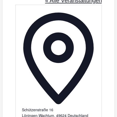
« Alle Veranstaltungen
A
d
r
e
s
s
e
Schützenstraße 16
Löningen-Wachtum
,
49624
Deutschland