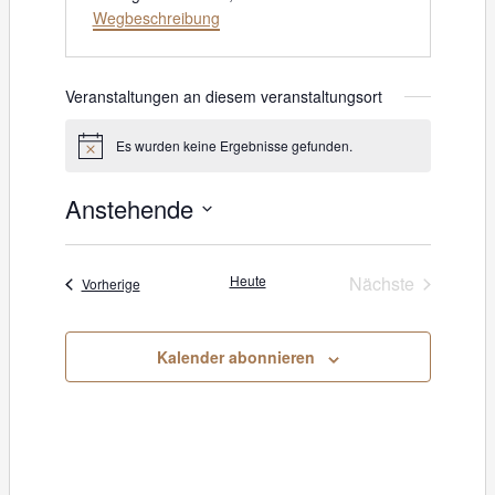
Wegbeschreibung
Veranstaltungen an diesem veranstaltungsort
Es wurden keine Ergebnisse gefunden.
H
i
n
Anstehende
w
e
D
i
s
a
Heute
Nächste
Veranstaltungen
Vorherige
Veranstaltung
t
u
Kalender abonnieren
m
w
ä