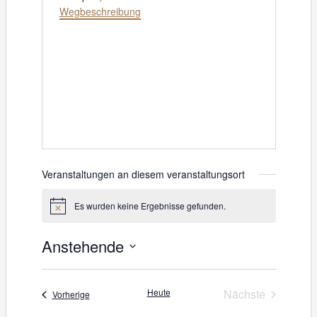
Wegbeschreibung
Veranstaltungen an diesem veranstaltungsort
Es wurden keine Ergebnisse gefunden.
H
i
n
Anstehende
w
e
D
i
s
a
Heute
Nächste
Veranstaltungen
Vorherige
Veranstaltung
t