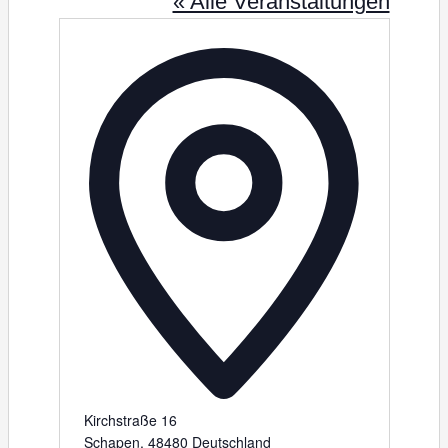
« Alle Veranstaltungen
A
d
r
e
s
s
e
Kirchstraße 16
Schapen
,
48480
Deutschland