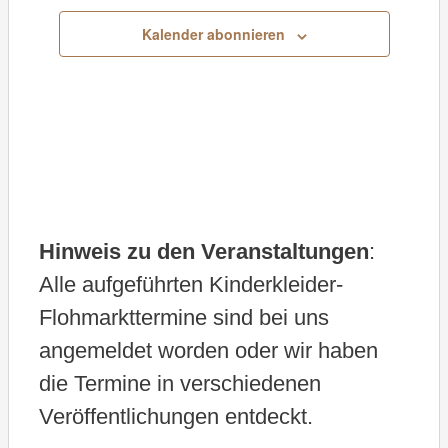
u
Kalender abonnieren
m
w
ä
h
l
e
Hinweis zu den Veranstaltungen
:
n
Alle aufgeführten Kinderkleider-
.
Flohmarkttermine sind bei uns
angemeldet worden oder wir haben
die Termine in verschiedenen
Veröffentlichungen entdeckt.