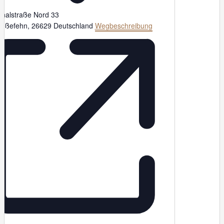
nalstraße Nord 33
roßefehn
,
26629
Deutschland
Wegbeschreibung