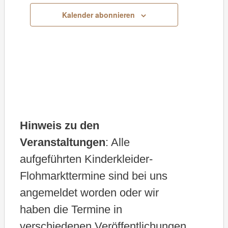
u
Kalender abonnieren
m
w
ä
h
l
e
Hinweis zu den
n
Veranstaltungen
: Alle
.
aufgeführten Kinderkleider-
Flohmarkttermine sind bei uns
angemeldet worden oder wir
haben die Termine in
verschiedenen Veröffentlichungen