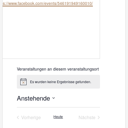
tps://www.facebook.com/events/546191949160010/
Veranstaltungen an diesem veranstaltungsort
Es wurden keine Ergebnisse gefunden.
H
i
n
Anstehende
w
e
D
i
s
a
Vorherige
Heute
Nächste
Veranstaltungen
Veranstaltungen
t