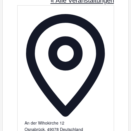
« Alle Veranstaltungen
A
d
r
e
s
s
e
An der Wihokirche 12
Osnabrück
,
49078
Deutschland