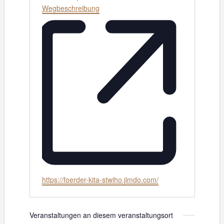
Wegbeschreibung
W
https://foerder-kita-stwiho.jimdo.com/
e
b
s
Veranstaltungen an diesem veranstaltungsort
e