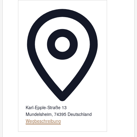
A
d
r
e
s
s
e
Karl-Epple-Straße 13
Mundelsheim
,
74395
Deutschland
Wegbeschreibung