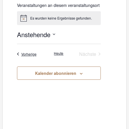
Veranstaltungen an diesem veranstaltungsort
Es wurden keine Ergebnisse gefunden.
H
i
n
Anstehende
w
e
D
i
s
a
Heute
Nächste
Veranstaltungen
Vorherige
Veranstaltungen
t
u
Kalender abonnieren
m
w
ä
h
l