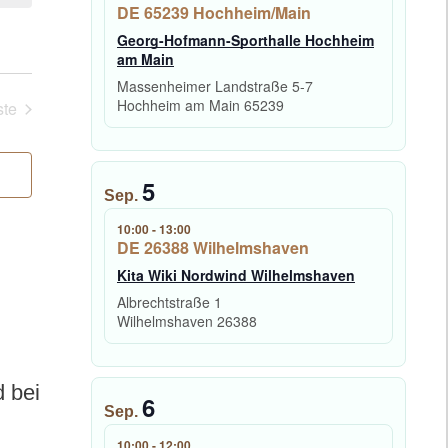
DE 65239 Hochheim/Main
Georg-Hofmann-Sporthalle Hochheim
am Main
Massenheimer Landstraße 5-7
Hochheim am Main
65239
te
eranstaltungen
5
Sep.
10:00
-
13:00
DE 26388 Wilhelmshaven
Kita Wiki Nordwind Wilhelmshaven
Albrechtstraße 1
Wilhelmshaven
26388
d bei
6
Sep.
10:00
-
12:00