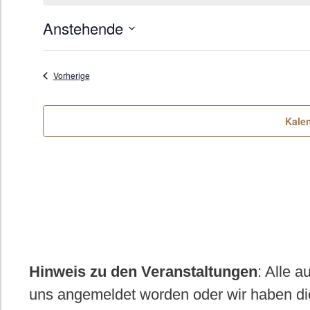
i
n
Anstehende
w
e
D
i
s
a
Veranstaltungen
Vorherige
t
u
Kale
m
w
ä
h
l
e
Hinweis zu den Veranstaltungen
: Alle 
n
uns angemeldet worden oder wir haben di
.