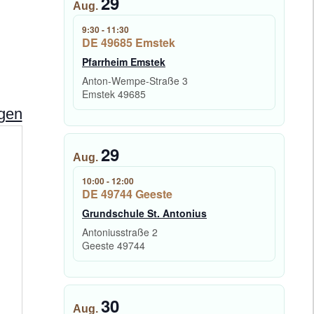
29
Aug.
9:30
-
11:30
DE 49685 Emstek
Pfarrheim Emstek
Anton-Wempe-Straße 3
Emstek
49685
ngen
29
A
Aug.
d
r
10:00
-
12:00
DE 49744 Geeste
e
s
Grundschule St. Antonius
s
Antoniusstraße 2
e
Geeste
49744
30
Aug.