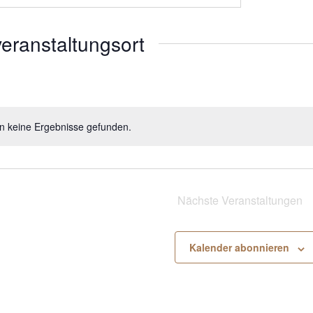
eranstaltungsort
n keine Ergebnisse gefunden.
H
i
n
w
e
Nächste
Veranstaltungen
i
s
Kalender abonnieren