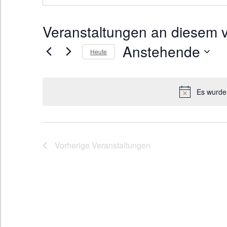
Veranstaltungen an diesem v
Anstehende
Heute
D
a
Es wurde
t
u
m
Vorherige
Veranstaltungen
w
ä
h
l
e