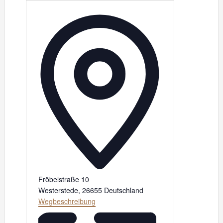
A
d
r
e
s
s
e
Fröbelstraße 10
Westerstede
,
26655
Deutschland
Wegbeschreibung