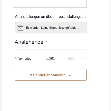
Veranstaltungen an diesem veranstaltungsort
Es wurden keine Ergebnisse gefunden.
H
i
n
Anstehende
w
e
D
i
s
a
Heute
Nächste
Veranstaltungen
Vorherige
Veranstaltungen
t
u
Kalender abonnieren
m
w
ä
h