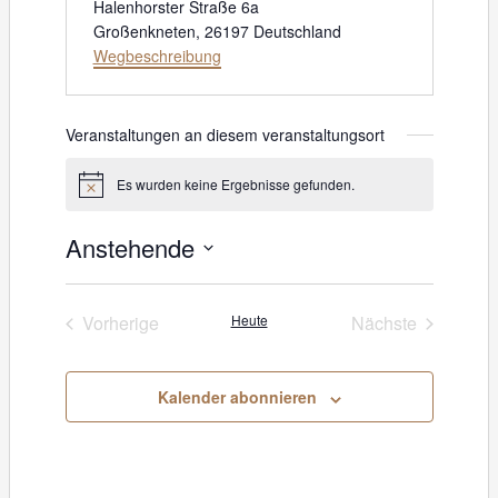
Halenhorster Straße 6a
Großenkneten
,
26197
Deutschland
Wegbeschreibung
Veranstaltungen an diesem veranstaltungsort
Es wurden keine Ergebnisse gefunden.
H
i
n
Anstehende
w
e
D
i
s
a
Vorherige
Heute
Nächste
Veranstaltungen
Veranstaltung
t
u
Kalender abonnieren
m
w