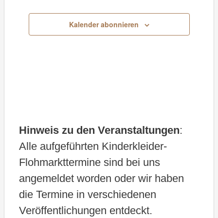
Veranstaltungen
Veranstaltung
t
u
Kalender abonnieren
m
w
ä
h
l
e
Hinweis zu den Veranstaltungen
:
n
Alle aufgeführten Kinderkleider-
.
Flohmarkttermine sind bei uns
angemeldet worden oder wir haben
die Termine in verschiedenen
Veröffentlichungen entdeckt.