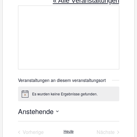
« Alle Veranstaltungen
Veranstaltungen an diesem veranstaltungsort
Es wurden keine Ergebnisse gefunden.
H
i
n
Anstehende
w
e
D
i
s
a
Vorherige
Heute
Nächste