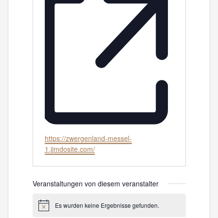
Webseite
https://zwergenland-messel-
1.jimdosite.com/
Veranstaltungen von diesem veranstalter
Es wurden keine Ergebnisse gefunden.
Hinweis