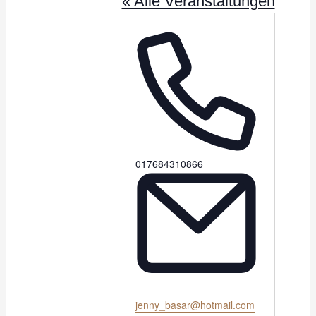
« Alle Veranstaltungen
T
017684310866
e
l
e
f
o
n
E
jenny_basar@hotmail.com