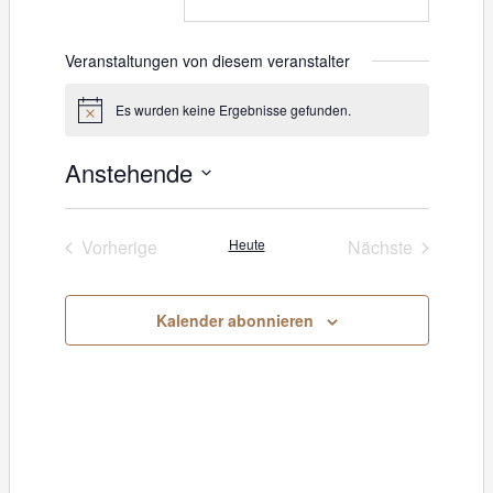
m
a
i
Veranstaltungen von diesem veranstalter
l
Es wurden keine Ergebnisse gefunden.
H
i
n
Anstehende
w
e
D
i
s
a
Vorherige
Heute
Nächste
Veranstaltungen
Veranstaltung
t
u
Kalender abonnieren
m
w
ä
h