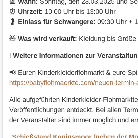
📅
Wann:
Sonntag, den 23.03.2025 und So
⏰
Uhrzeit:
10:00 Uhr bis 13:00 Uhr
🤰
Einlass für Schwangere:
09:30 Uhr + 1
🧸
Was wird verkauft:
Kleidung bis Größe 
ℹ️
Weitere Informationen zur Veranstaltun
📢 Euren Kinderkleiderflohmarkt & eure Spi
https://babyflohmaerkte.com/neuen-termin
Alle aufgeführten Kinderkleider-Flohmarkt
Veröffentlichungen entdeckt. Bei allen Ter
der Veranstalter sind immer möglich und e
Schießstand Königsmoor (neben der Mo