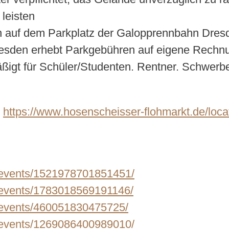
 leisten
 auf dem Parkplatz der Galopprennbahn Dresde
resden erhebt Parkgebühren auf eigene Rechn
rmäßigt für Schüler/Studenten. Rentner. Schwer
https://www.hosenscheisser-flohmarkt.de/loca
/events/1521978701851451/
/events/1783018569191146/
/events/460051830475725/
/events/1269086400989010/