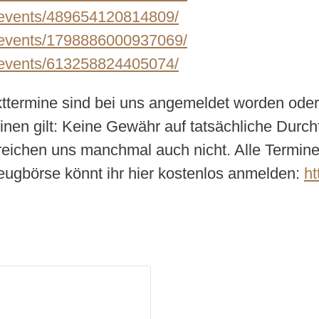
/events/489654120814809/
/events/1798886000937069/
/events/613258824405074/
kttermine sind bei uns angemeldet worden oder
minen gilt: Keine Gewähr auf tatsächliche Durc
rreichen uns manchmal auch nicht. Alle Termin
eugbörse könnt ihr hier kostenlos anmelden:
ht