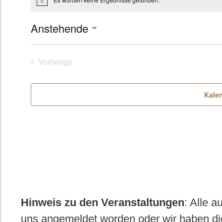
H
i
n
Anstehende
w
e
D
i
s
a
Vorherige
Veranstaltungen
t
u
Kale
m
w
ä
h
l
e
Hinweis zu den Veranstaltungen
: Alle 
n
uns angemeldet worden oder wir haben di