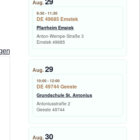
29
Aug.
9:30
-
11:30
DE 49685 Emstek
Pfarrheim Emstek
Anton-Wempe-Straße 3
Emstek
49685
ngen
29
A
Aug.
d
r
10:00
-
12:00
DE 49744 Geeste
e
s
Grundschule St. Antonius
s
Antoniusstraße 2
e
Geeste
49744
30
Aug.