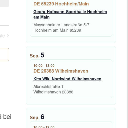
DE 65239 Hochheim/Main
Georg-Hofmann-Sporthalle Hochheim
am Main
Massenheimer Landstraße 5-7
Hochheim am Main
65239
te
eranstaltungen
5
Sep.
10:00
-
13:00
DE 26388 Wilhelmshaven
Kita Wiki Nordwind Wilhelmshaven
Albrechtstraße 1
Wilhelmshaven
26388
6
d bei
Sep.
10:00
-
12:00