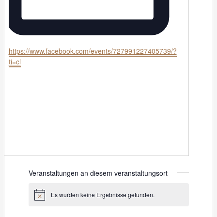
W
https://www.facebook.com/events/727991227405739/?
e
ti=cl
b
s
e
i
t
e
Veranstaltungen an diesem veranstaltungsort
Es wurden keine Ergebnisse gefunden.
H
i
n