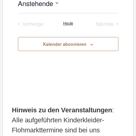
Anstehende
w
e
D
i
s
a
Vorherige
Heute
Nächste
Veranstaltungen
Veranstaltung
t
u
Kalender abonnieren
m
w
ä
h
l
e
Hinweis zu den Veranstaltungen
:
n
Alle aufgeführten Kinderkleider-
.
Flohmarkttermine sind bei uns