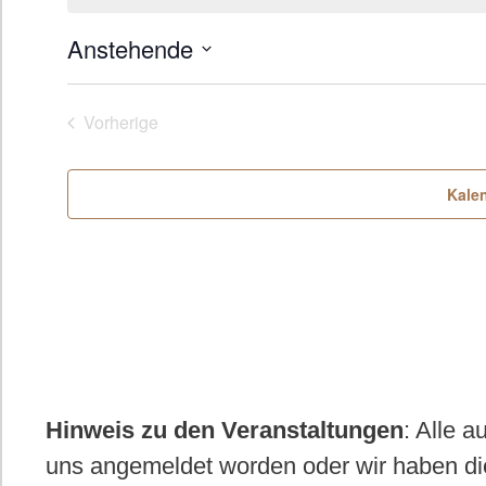
i
n
Anstehende
w
e
D
i
s
a
Vorherige
Veranstaltungen
t
u
Kale
m
w
ä
h
l
e
Hinweis zu den Veranstaltungen
: Alle 
n
uns angemeldet worden oder wir haben di
.