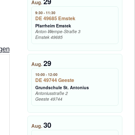
29
Aug.
9:30
-
11:30
DE 49685 Emstek
Pfarrheim Emstek
Anton-Wempe-Straße 3
Emstek
49685
ngen
29
A
Aug.
d
10:00
-
12:00
r
DE 49744 Geeste
e
Grundschule St. Antonius
s
Antoniusstraße 2
s
Geeste
49744
e
30
Aug.